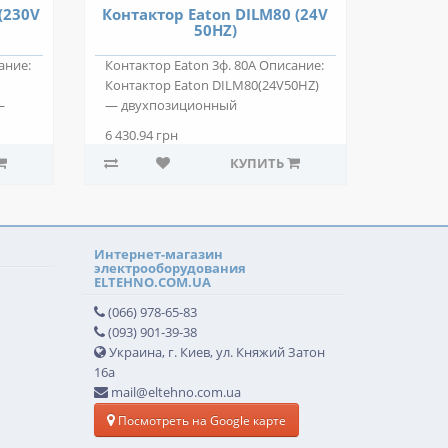
(230V
Контактор Eaton DILM80 (24V
50HZ)
ание:
Контактор Eaton 3ф. 80А Описание:
Контактор Eaton DILM80(24V50HZ)
—
— двухпозиционный
электромагнитн..
6 430.94 грн
КУПИТЬ
Интернет-магазин
электрооборудования
ELTEHNO.COM.UA
(066) 978-65-83
(093) 901-39-38
Украина, г. Киев, ул. Княжий Затон
16а
mail@eltehno.com.ua
Посмотреть на Google карте