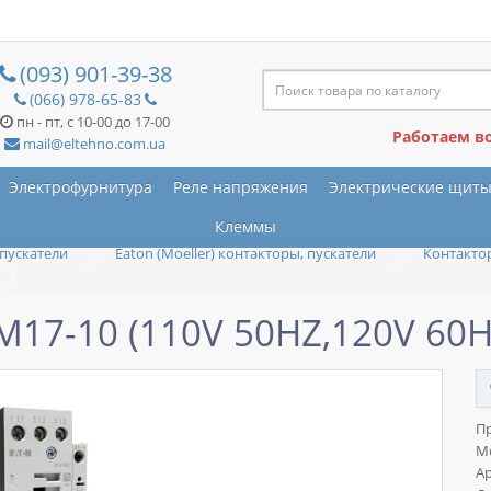
(093) 901-39-38
(066) 978-65-83
пн - пт, с 10-00 до 17-00
Работаем в
mail@eltehno.com.ua
Электрофурнитура
Реле напряжения
Электрические щит
Клеммы
пускатели
Eaton (Moeller) контакторы, пускатели
Контактор
M17-10 (110V 50HZ,120V 60H
П
М
Ар