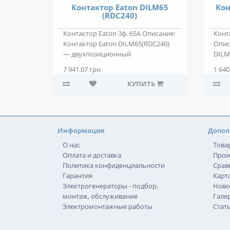
Контактор Eaton DILM65
Кон
(RDC240)
Контактор Eaton 3ф. 65А Описание:
Конт
Контактор Eaton DILM65(RDC240)
Опис
— двухпозиционный
DILM
электромагнитны..
двух
7 941.07 грн
1 640
КУПИТЬ
Информация
Допол
О нас
Това
Оплата и доставка
Прои
Политика конфиденциальности
Срав
Гарантия
Карта
Электрогенераторы - подбор,
Ново
монтаж, обслуживание
Гале
Электромонтажные работы
Стат