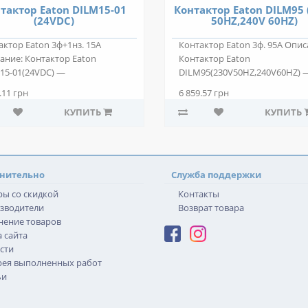
тактор Eaton DILM15-01
Контактор Eaton DILM95 
(24VDC)
50HZ,240V 60HZ)
актор Eaton 3ф+1нз. 15А
Контактор Eaton 3ф. 95А Опис
ание: Контактор Eaton
Контактор Eaton
15-01(24VDC) —
DILM95(230V50HZ,240V60HZ) 
позиционный электрома..
двухпозиционный элек..
.11 грн
6 859.57 грн
КУПИТЬ
КУПИТЬ
нительно
Служба поддержки
ры со скидкой
Контакты
зводители
Возврат товара
нение товаров
 сайта
сти
рея выполненных работ
ьи