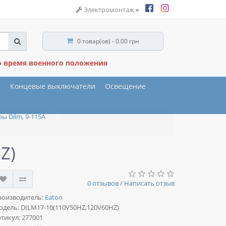
Электромонтаж
0 товар(ов) - 0.00 грн
о время военного положения
ы
Концевые выключатели
Освещение
ы Dilm, 9-115A
Z)
0 отзывов
/
Написать отзыв
роизводитель:
Eaton
одель:
DILM17-10(110V50HZ,120V60HZ)
тикул: 277001