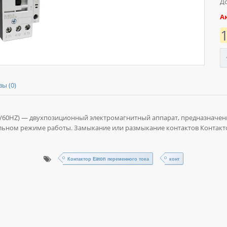
До
А
ы (0)
0V60HZ) — двухпозиционный электромагнитный аппарат, предназначе
льном режиме работы. Замыкание или размыкание контактов Контакто
Контактор Eaton переменного тока
конт