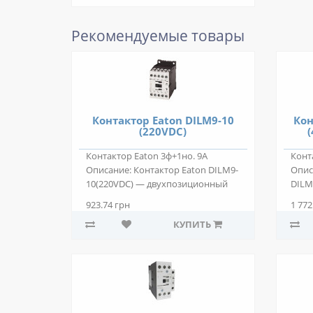
Рекомендуемые товары
Контактор Eaton DILM9-10
Кон
(220VDC)
(
Контактор Eaton 3ф+1но. 9А
Конт
Описание: Контактор Eaton DILM9-
Опис
10(220VDC) — двухпозиционный
DILM
электромаг..
двух
923.74 грн
1 772
КУПИТЬ