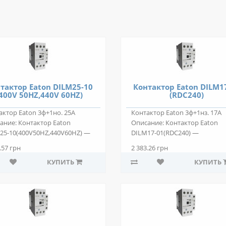
тактор Eaton DILM25-10
Контактор Eaton DILM1
400V 50HZ,440V 60HZ)
(RDC240)
актор Eaton 3ф+1но. 25А
Контактор Eaton 3ф+1нз. 17А
ание: Контактор Eaton
Описание: Контактор Eaton
25-10(400V50HZ,440V60HZ) —
DILM17-01(RDC240) —
позиционн..
двухпозиционный электром..
.57 грн
2 383.26 грн
КУПИТЬ
КУПИТЬ