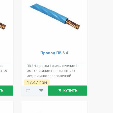
Провод ПВ 3 4
ние
ПВ 3 4, провод 1 жила, сечение 4
3 2,5
мм2 Описание: Провод ПВ 3 4 с
медной многопроволочной
токопроводяще..
17.47 грн
ТЬ
КУПИТЬ