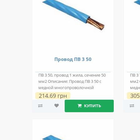
Провод ПВ 3 50
ПВ 3 50, провод 1 жила, сечение 50
ПВ 3 
мм2 Описание: Провод ПВ 3 50 с
мм2 
медной многопроволочной
медн
токопровод..
токо
214.69 грн
305
КУПИТЬ