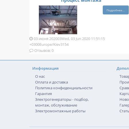
Процесс монтажа
Подробнее...
03 июня 202003Wed, 03 Jun 2020 11:51:15
+0300Europe/Kiev3154
Отзывов: 0
Информация
Допол
О нас
Това
Оплата и доставка
Прои
Политика конфиденциальности
Срав
Гарантия
Карта
Электрогенераторы - подбор,
Ново
монтаж, обслуживание
Гале
Электромонтажные работы
Стат