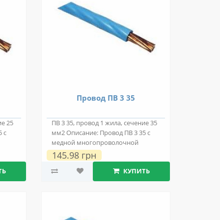
Провод ПВ 3 35
ие 25
ПВ 3 35, провод 1 жила, сечение 35
 с
мм2 Описание: Провод ПВ 3 35 с
медной многопроволочной
токопровод..
145.98 грн
ТЬ
КУПИТЬ