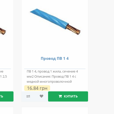
Провод ПВ 1 4
ние
ПВ 1 4, провод 1 жила, сечение 4
1 2,5
мм2 Описание: Провод ПВ 1 4 с
медной многопроволочной
токопроводяще..
16.84 грн
ТЬ
КУПИТЬ