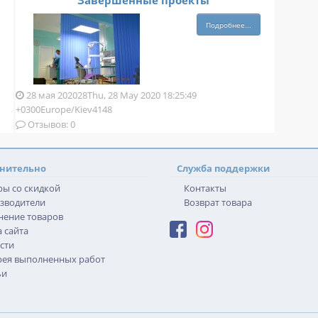
Завершенные проекты
Подробнее...
28 мая 202028Thu, 28 May 2020 18:25:49
+0300Europe/Kiev4148
Отзывов: 0
нительно
Служба поддержки
ры со скидкой
Контакты
зводители
Возврат товара
нение товаров
 сайта
сти
рея выполненных работ
ьи