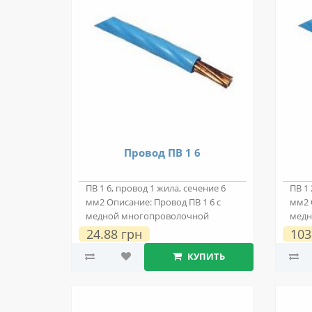
Провод ПВ 1 6
ПВ 1 6, провод 1 жила, сечение 6
ПВ 1 
мм2 Описание: Провод ПВ 1 6 с
мм2 
медной многопроволочной
медн
токопроводяще..
токо
24.88 грн
103
КУПИТЬ