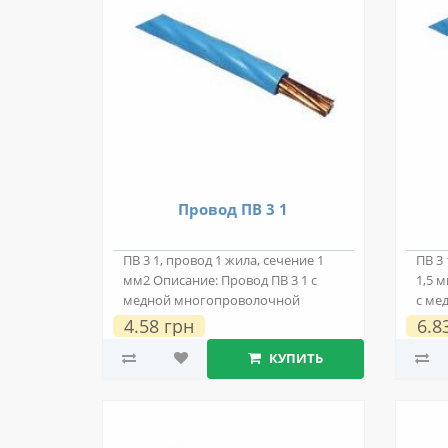
Провод ПВ 3 1
ПВ 3 1, провод 1 жила, сечение 1
ПВ 3 
мм2 Описание: Провод ПВ 3 1 с
1,5 
медной многопроволочной
с ме
токопроводяще..
токо
4.58 грн
6.8
КУПИТЬ