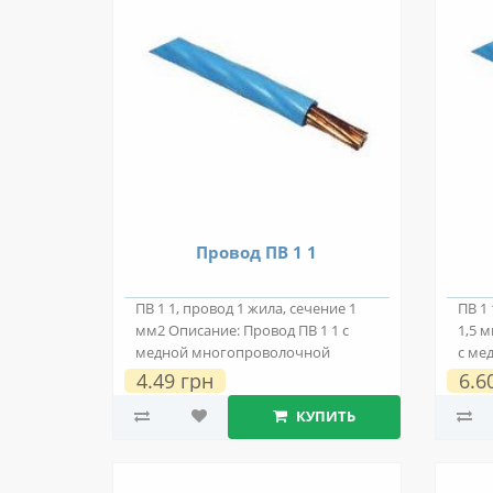
Провод ПВ 1 1
ПВ 1 1, провод 1 жила, сечение 1
ПВ 1 
мм2 Описание: Провод ПВ 1 1 с
1,5 
медной многопроволочной
с ме
токопроводяще..
токо
4.49 грн
6.6
КУПИТЬ