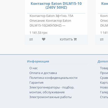
Контактор Eaton DILM15-10
Кон
(240V 50HZ)
Контактор Eaton 3ф+1но. 15А
Конт
Описание: Контактор Eaton
Опис
DILM15-10(240V50HZ) —
DILM
двухпозиционный электр..
двух
1 141.53 грн
1 141
КУПИТЬ
Информация
Допол
О нас
Това
Оплата и доставка
Прои
Политика конфиденциальности
Срав
Гарантия
Карта
Электрогенераторы - подбор,
Ново
монтаж, обслуживание
Гале
Электромонтажные работы
Стат