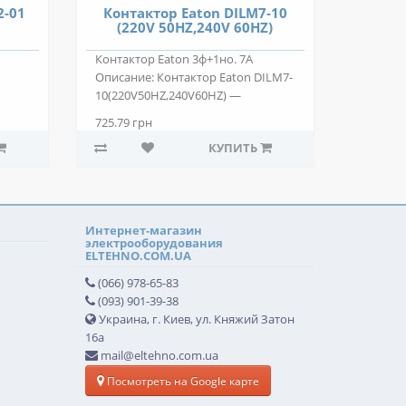
2-01
Контактор Eaton DILM7-10
(220V 50HZ,240V 60HZ)
Контактор Eaton 3ф+1но. 7А
Описание: Контактор Eaton DILM7-
10(220V50HZ,240V60HZ) —
двухпозиционный..
725.79 грн
КУПИТЬ
Интернет-магазин
электрооборудования
ELTEHNO.COM.UA
(066) 978-65-83
(093) 901-39-38
Украина, г. Киев, ул. Княжий Затон
16а
mail@eltehno.com.ua
Посмотреть на Google карте