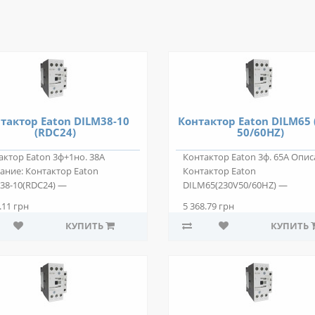
тактор Eaton DILM38-10
Контактор Eaton DILM65 
(RDC24)
50/60HZ)
актор Eaton 3ф+1но. 38А
Контактор Eaton 3ф. 65А Опис
ание: Контактор Eaton
Контактор Eaton
38-10(RDC24) —
DILM65(230V50/60HZ) —
позиционный электрома..
двухпозиционный электромаг
.11 грн
5 368.79 грн
КУПИТЬ
КУПИТЬ