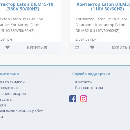
тактор Eaton DILM15-10
Контактор Eaton DILM3
(380V 50/60HZ)
(110V 50/60HZ)
актор Eaton 3ф+1но. 15А
Контактор Eaton 3ф+1нз. 32А
ание: Контактор Eaton
Описание: Контактор Eaton
15-10(380V50/60HZ) —
DILM32-01(110V50/60HZ) —
позиционный эле..
двухпозиционный эле..
.53 грн
2 597.58 грн
КУПИТЬ
КУПИТЬ
нительно
Служба поддержки
ры со скидкой
Контакты
зводители
Возврат товара
нение товаров
 сайта
сти
рея выполненных работ
ьи