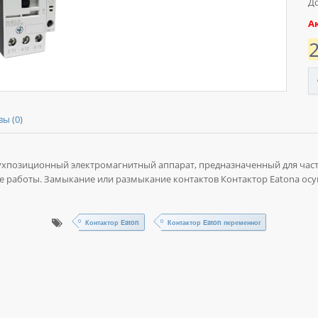
До
А
ы (0)
вухпозиционный электромагнитный аппарат, предназначенный для ча
 работы. Замыкание или размыкание контактов Контактор Eatonа ос
Контактор Eaton
Контактор Eaton переменног