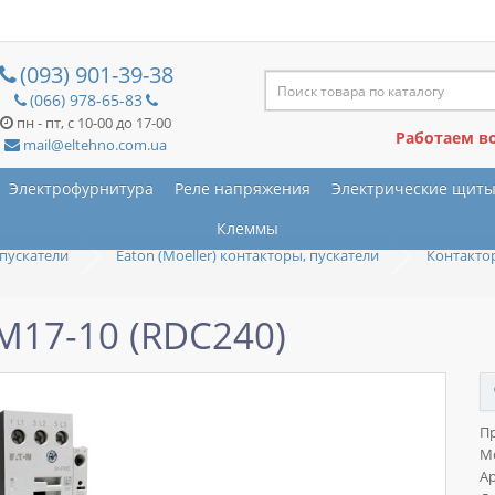
(093) 901-39-38
(066) 978-65-83
пн - пт, с 10-00 до 17-00
Работаем в
mail@eltehno.com.ua
Электрофурнитура
Реле напряжения
Электрические щит
Клеммы
пускатели
Eaton (Moeller) контакторы, пускатели
Контактор
M17-10 (RDC240)
П
М
Ар