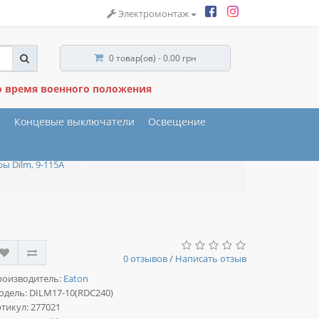
Электромонтаж
0 товар(ов) - 0.00 грн
о время военного положения
ы
Концевые выключатели
Освещение
ы Dilm, 9-115A
0 отзывов
/
Написать отзыв
роизводитель:
Eaton
одель:
DILM17-10(RDC240)
тикул: 277021