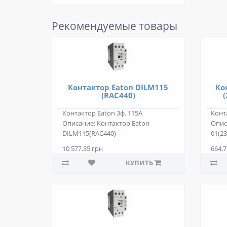
Рекомендуемые товары
Контактор Eaton DILM115
Ко
(RAC440)
(
Контактор Eaton 3ф. 115А
Конт
Описание: Контактор Eaton
Опис
DILM115(RAC440) —
01(2
двухпозиционный электромагнит..
двух
10 577.35 грн
664.7
КУПИТЬ