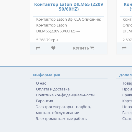
Контактор Eaton DILM65 (220V
Кон
50/60HZ)
(
Контактор Eaton 3ф. 65А Описание:
Конт
Контактор Eaton
Опис
DILM65(220V50/60HZ) —
DILM
двухпозиционный электромаг..
двух
5 368.79 грн
2 597
КУПИТЬ
Информация
Допол
О нас
Това
Оплата и доставка
Прои
Политика конфиденциальности
Срав
Гарантия
Карта
Электрогенераторы - подбор,
Ново
монтаж, обслуживание
Гале
Электромонтажные работы
Стат