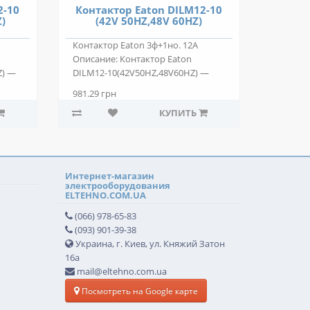
2-10
Контактор Eaton DILM12-10
Z)
(42V 50HZ,48V 60HZ)
Контактор Eaton 3ф+1но. 12А
Описание: Контактор Eaton
Z) —
DILM12-10(42V50HZ,48V60HZ) —
двухпозиционный..
981.29 грн
КУПИТЬ
Интернет-магазин
электрооборудования
ELTEHNO.COM.UA
(066) 978-65-83
(093) 901-39-38
Украина, г. Киев, ул. Княжий Затон
16а
mail@eltehno.com.ua
Посмотреть на Google карте