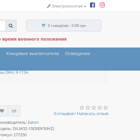
Электромонтаж
0 товар(ов) - 0.00 грн
о время военного положения
ы
Концевые выключатели
Освещение
ы Dilm, 9-115A
0 отзывов
/
Написать отзыв
роизводитель:
Eaton
одель:
DILM32-10(500V50HZ)
тикул: 277250