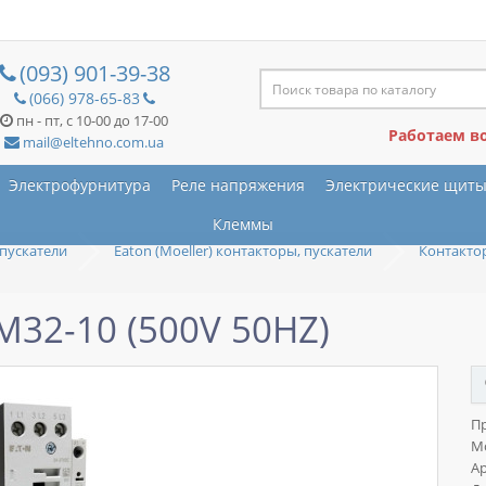
(093) 901-39-38
(066) 978-65-83
пн - пт, с 10-00 до 17-00
Работаем в
mail@eltehno.com.ua
Электрофурнитура
Реле напряжения
Электрические щит
Клеммы
пускатели
Eaton (Moeller) контакторы, пускатели
Контактор
M32-10 (500V 50HZ)
П
М
Ар