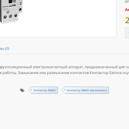
До
А
ы (0)
 двухпозиционный электромагнитный аппарат, предназначенный для 
 работы. Замыкание или размыкание контактов Контактор Eatonа ос
Контактор Eaton
Контактор Eaton переменного