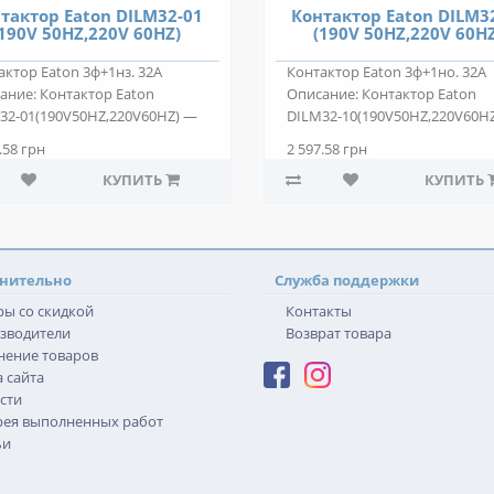
тактор Eaton DILM32-01
Контактор Eaton DILM3
190V 50HZ,220V 60HZ)
(190V 50HZ,220V 60H
актор Eaton 3ф+1нз. 32А
Контактор Eaton 3ф+1но. 32А
ание: Контактор Eaton
Описание: Контактор Eaton
32-01(190V50HZ,220V60HZ) —
DILM32-10(190V50HZ,220V60H
позиционн..
двухпозиционн..
.58 грн
2 597.58 грн
КУПИТЬ
КУПИТЬ
нительно
Служба поддержки
ры со скидкой
Контакты
зводители
Возврат товара
нение товаров
 сайта
сти
рея выполненных работ
ьи