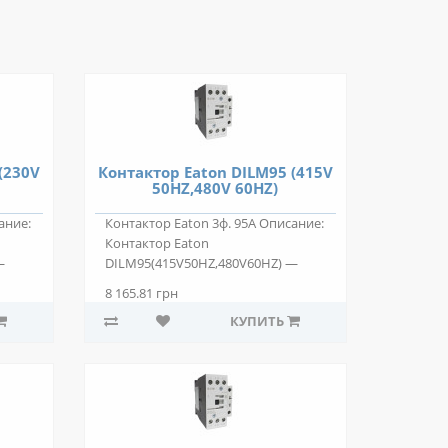
(230V
Контактор Eaton DILM95 (415V
50HZ,480V 60HZ)
ание:
Контактор Eaton 3ф. 95А Описание:
Контактор Eaton
—
DILM95(415V50HZ,480V60HZ) —
двухпозиционный элек..
8 165.81 грн
КУПИТЬ