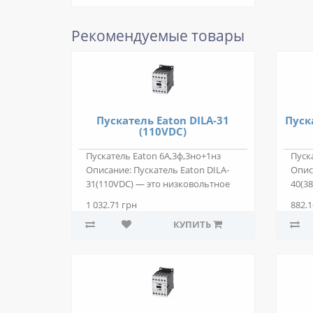
Рекомендуемые товары
Пускатель Eaton DILA-31
Пуск
(110VDC)
Пускатель Eaton 6А,3ф,3но+1нз
Пуск
Описание: Пускатель Eaton DILA-
Опис
31(110VDC) — это низковольтное
40(3
электро..
низк
1 032.71 грн
882.1
КУПИТЬ