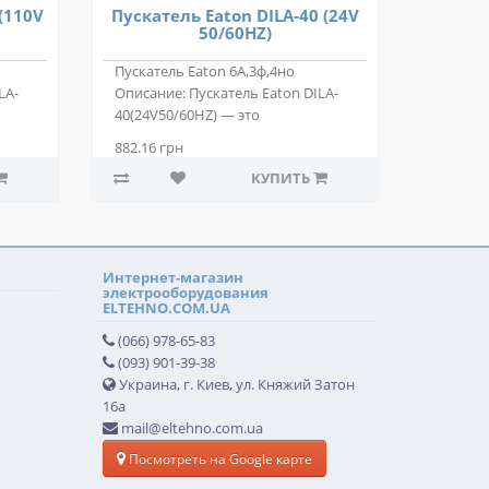
(110V
Пускатель Eaton DILA-40 (24V
50/60HZ)
Пускатель Eaton 6А,3ф,4но
LA-
Описание: Пускатель Eaton DILA-
40(24V50/60HZ) — это
низковольтное электро..
882.16 грн
КУПИТЬ
Интернет-магазин
электрооборудования
ELTEHNO.COM.UA
(066) 978-65-83
(093) 901-39-38
Украина, г. Киев, ул. Княжий Затон
16а
mail@eltehno.com.ua
Посмотреть на Google карте