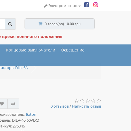
Электромонтаж
0 товар(ов) - 0.00 грн
о время военного положения
ы
Концевые выключатели
Освещение
кторы Dila, 6A
0 отзывов
/
Написать отзыв
роизводитель:
Eaton
одель:
DILA-40(60VDC)
тикул: 276346