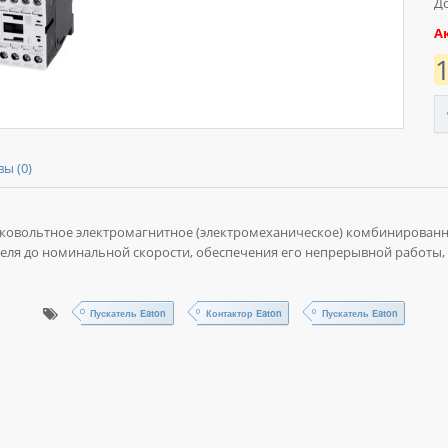
До
А
ы (0)
изковольтное электромагнитное (электромеханическое) комбинированн
теля до номинальной скорости, обеспечения его непрерывной работы,
Пускатель Eaton
Контактор Eaton
Пускатель Eaton