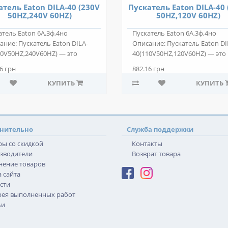
атель Eaton DILA-40 (230V
Пускатель Eaton DILA-40 
50HZ,240V 60HZ)
50HZ,120V 60HZ)
атель Eaton 6А,3ф,4но
Пускатель Eaton 6А,3ф,4но
ание: Пускатель Eaton DILA-
Описание: Пускатель Eaton DI
30V50HZ,240V60HZ) — это
40(110V50HZ,120V60HZ) — это
овольтное ..
низковольтное ..
6 грн
882.16 грн
КУПИТЬ
КУПИТЬ
нительно
Служба поддержки
ры со скидкой
Контакты
зводители
Возврат товара
нение товаров
 сайта
сти
рея выполненных работ
ьи