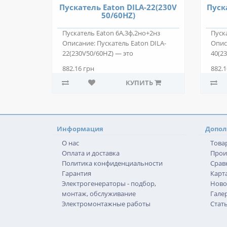
Пускатель Eaton DILA-22(230V
Пуск
50/60HZ)
Пускатель Eaton 6А,3ф,2но+2нз
Пуск
Описание: Пускатель Eaton DILA-
Опис
22(230V50/60HZ) — это
40(2
низковольтное эл..
низк
882.16 грн
882.1
КУПИТЬ
Информация
Допол
О нас
Това
Оплата и доставка
Прои
Политика конфиденциальности
Срав
Гарантия
Карта
Электрогенераторы - подбор,
Ново
монтаж, обслуживание
Гале
Электромонтажные работы
Стат