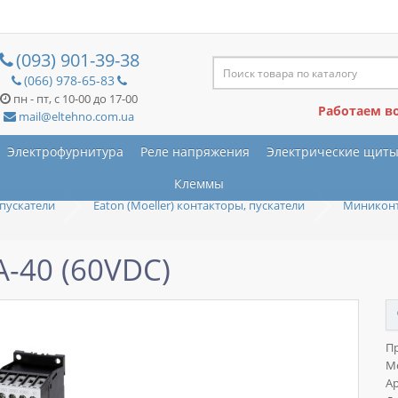
(093) 901-39-38
(066) 978-65-83
пн - пт, с 10-00 до 17-00
Работаем в
mail@eltehno.com.ua
Электрофурнитура
Реле напряжения
Электрические щит
Клеммы
пускатели
Eaton (Moeller) контакторы, пускатели
Миниконта
A-40 (60VDC)
П
М
Ар