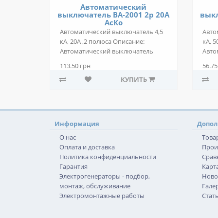
Автоматический
выключатель ВА-2001 2р 20А
выкл
АсКо
Автоматический выключатель 4,5
Авто
кА, 20А ,2 полюса Описание:
кА, 5
Автоматический выключатель
Авто
ВА-2001 2р 20А..
ВА-20
113.50 грн
56.75
КУПИТЬ
Информация
Допол
О нас
Това
Оплата и доставка
Прои
Политика конфиденциальности
Срав
Гарантия
Карта
Электрогенераторы - подбор,
Ново
монтаж, обслуживание
Гале
Электромонтажные работы
Стат