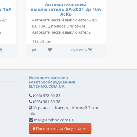
Автоматический
р 16А
выключатель ВА-2001 2р 10А
АсКо
 4,5
Автоматический выключатель 4,5
кА, 10А , 2 полюса Описание:
ь
Автоматический выключатель
ВА-2001 2р 10..
113.50 грн
КУПИТЬ
Интернет-магазин
электрооборудования
ELTEHNO.COM.UA
(066) 978-65-83
(093) 901-39-38
Украина, г. Киев, ул. Княжий Затон
16а
mail@eltehno.com.ua
Посмотреть на Google карте