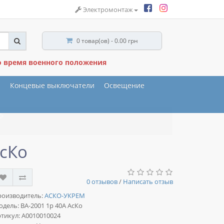
Электромонтаж
0 товар(ов) - 0.00 грн
о время военного положения
ы
Концевые выключатели
Освещение
АсКо
0 отзывов
/
Написать отзыв
роизводитель:
АСКО-УКРЕМ
одель:
ВА-2001 1р 40А АсКо
тикул: A0010010024