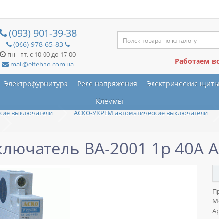
(093) 901-39-38
(066) 978-65-83
пн - пт, с 10-00 до 17-00
Работаем в
mail@eltehno.com.ua
Электрофурнитура
Реле напряжения
Электрические щит
Клеммы
кие выключатели
АСКО-УКРЕМ автоматические выключатели
лючатель ВА-2001 1р 40А 
П
М
Ар