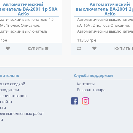
Автоматический
Автоматический
ючатель ВА-2001 1р 50А
выключатель ВА-2001 2
АсКо
АсКо
матический выключатель 4,5
Автоматический выключатель
0А , 1полюс Описание:
кА, 16А , 2 полюса Описание:
матический выключатель
Автоматический выключател
01 1р 50А ..
ВА-2001 2р 16..
 грн
113.50 грн
КУПИТЬ
КУПИТЬ
нительно
Служба поддержки
ры со скидкой
Контакты
зводители
Возврат товара
нение товаров
 сайта
сти
рея выполненных работ
ьи