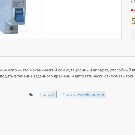
До
А
 40А АсКо — это механический коммутационный аппарат, способный в
водить в течение заданного времени и автоматически отключать токи
автомат
автоматический выключат