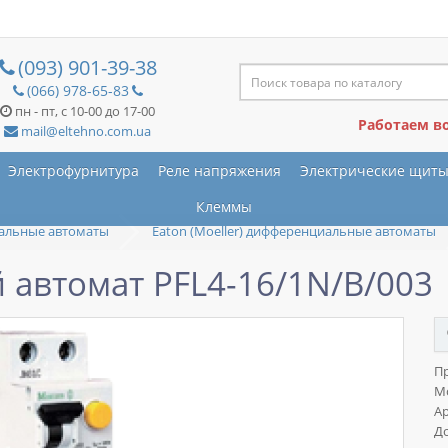
(093) 901-39-38
(066) 978-65-83
пн - пт, с 10-00 до 17-00
Работаем в
mail@eltehno.com.ua
Электрофурнитура
Реле напряжения
Электрические щит
Клеммы
альные автоматы
Eaton (Moeller) дифференциальные автоматы
автомат PFL4-16/1N/B/003
П
М
Ар
До