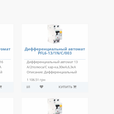
томат
Дифференциальный автомат
PFL6-13/1N/C/003
16
Дифференциальный автомат 13
А
А/2полюса/С хар-ка,30мА,6,3кА
ый
Описание: Дифференциальный
автомат PFL6-1..
1 106.51 грн
КУПИТЬ