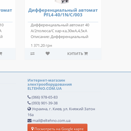
томат
Дифференциальный автомат
PFL4-40/1N/C/003
10
Дифференциальный автомат 40
А
А/2полюса/С хар-ка,30мА,4,5кА
ый
Описание: Дифференциальный
автомат PFL4-4..
1 371.20 грн
КУПИТЬ
Интернет-магазин
электрооборудования
ELTEHNO.COM.UA
(066) 978-65-83
(093) 901-39-38
Украина, г. Киев, ул. Княжий Затон
16а
mail@eltehno.com.ua
Посмотреть на Google карте