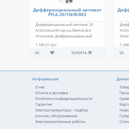
Дифференциальный автомат
Дифф
PFL6-20/1N/B/003
Дифференциальный автомат 20
Дифф
А/2полюса/В хар-ка,30мА,6,3кА
А/2п
Описание: Дифференциальный
Опис
автомат PFL6-2..
автом
1 106.51 грн
1 248
КУПИТЬ
Информация
Допол
О нас
Това
Оплата и доставка
Прои
Политика конфиденциальности
Срав
Гарантия
Карта
Электрогенераторы - подбор,
Ново
монтаж, обслуживание
Гале
Электромонтажные работы
Стат