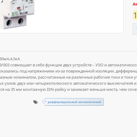
А
30мА,4,5кА
003 совмещает в себе функции двух устройств – УЗО и автоматическо
оказались под напряжением из-за поврежденной изоляции, дифферен
азным номиналом, рассчитанные на различные рабочие токи и токи ут
ых узлов: двух или четырехполюсного автоматического выключателя 
я на 35 мм монтажную DIN-рейку и занимает меньше места, чем соче
дифференциальный автоматический