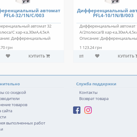
еренциальный автомат
Дифференциальный ав
PFL4-32/1N/C/003
PFL4-10/1N/B/003
еренциальный автомат 32
Дифференциальный автомат 
олюса/С хар-ка,30мА,4,5кА
А/2полюса/В хар-ка,30мА,4,5к
ание: Дифференциальный
Описание: Дифференциальн
ат PFL4-3..
автомат PFL4-1..
.70 грн
1 123.24 грн
КУПИТЬ
КУПИТЬ
нительно
Служба поддержки
ры со скидкой
Контакты
зводители
Возврат товара
нение товаров
 сайта
сти
рея выполненных работ
ьи