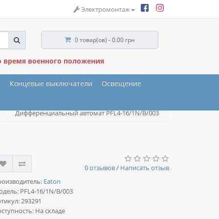
Электромонтаж
0 товар(ов) - 0.00 грн
о время военного положения
ы
Концевые выключатели
Освещение
Дифференциальный автомат PFL4-16/1N/B/003
0 отзывов
/
Написать отзыв
роизводитель:
Eaton
одель:
PFL4-16/1N/B/003
тикул: 293291
ступность: На складе