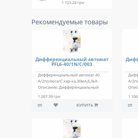
1 123.24 грн
Рекомендуемые товары
Дифференциальный автомат
Дифф
PFL6-40/1N/C/003
Дифференциальный автомат 40
Дифф
А/2полюса/С хар-ка,30мА,6,3кА
А/2п
Описание: Дифференциальный
Опис
автомат PFL6-4..
автом
1 267.39 грн
1 106
КУПИТЬ