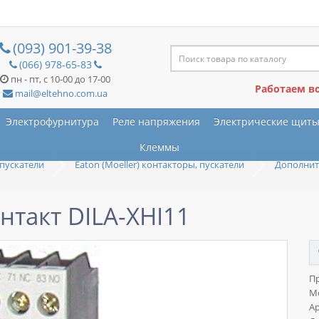
(093) 901-39-38
(066) 978-65-83
пн - пт, с 10-00 до 17-00
Работаем в
mail@eltehno.com.ua
Электрофурнитура
Реле напряжения
Электрические щит
Клеммы
пускатели
Eaton (Moeller) контакторы, пускатели
Дополнит
такт DILA-XHI11
П
М
Ар