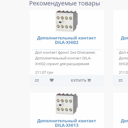
Рекомендуемые товары
Дополнительный контакт
До
DILA-XHI02
Доп контакт фронт 2нз Описание:
Доп 
Дополнительный контакт DILA-
Допо
XHI02 служит для расширения
XHI2
коммутирующ..
комм
211.07 грн
211.0
КУПИТЬ
Дополнительный контакт
До
DILA-XHI13