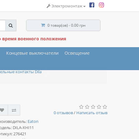
Электромонтаж
0 товар(ов) - 0.00 грн
о время военного положения
ы
Концевые выключатели
Освещение
ельные контакты Dila
0 отзывов
/
Написать отзыв
роизводитель:
Eaton
одель:
DILA-XHI11
тикул: 276421