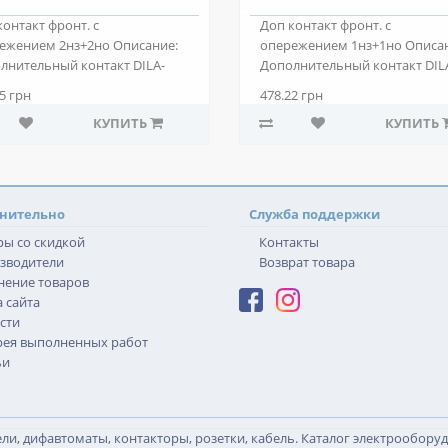
контакт фронт. с
Доп контакт фронт. с
ежением 2нз+2но Описание:
опережением 1нз+1но Описа
лнительный контакт DILA-
Дополнительный контакт DIL
2 служит для ра..
XHIV11 служит для ра..
5 грн
478.22 грн
КУПИТЬ
КУПИТЬ
нительно
Служба поддержки
ры со скидкой
Контакты
зводители
Возврат товара
нение товаров
 сайта
сти
рея выполненных работ
ьи
и, дифавтоматы, контакторы, розетки, кабель. Каталог электрообору