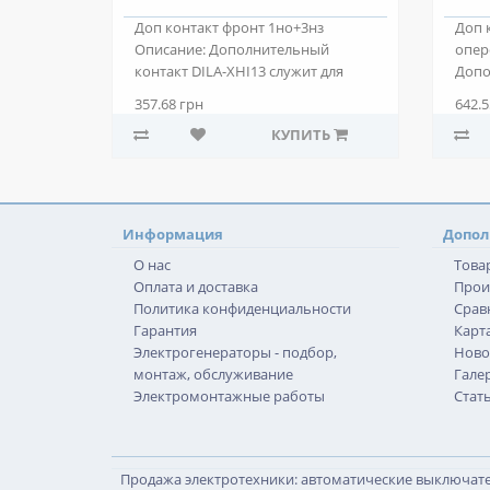
Доп контакт фронт 1но+3нз
Доп 
Описание: Дополнительный
опер
контакт DILA-XHI13 служит для
Допо
расширения коммути..
XHIV2
357.68 грн
642.5
КУПИТЬ
Информация
Допол
О нас
Това
Оплата и доставка
Прои
Политика конфиденциальности
Срав
Гарантия
Карта
Электрогенераторы - подбор,
Ново
монтаж, обслуживание
Гале
Электромонтажные работы
Стат
Продажа электротехники: автоматические выключател