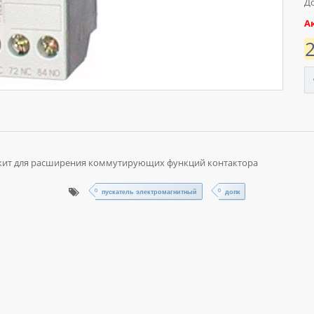
До
А
ужит для расширения коммутирующих функций контактора
пускатель электромагнитный
допк