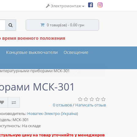
Электромонтаж
0 товар(ов) - 0.00 грн
о время военного положения
ы
Концевые выключатели
Освещение
температурными приборами МСК-301
орами МСК-301
0 отзывов
/
Написать отзыв
роизводитель:
Новатек-Электро (Україна)
одель:
МСК-301
ступность: На складе
ктуальную цену на товар уточняйте у менеджеров