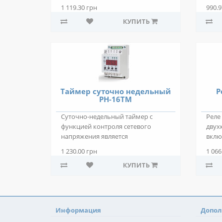
МСК-102 Описание: Блок ..
конт
1 119.30 грн
990.9
КУПИТЬ
Таймер суточно недельный
Р
РН-16ТM
Суточно-недельный таймер с
Реле
функцией контроля сетевого
двух
напряжения является
вклю
микропроцессорным электрон..
пред
1 230.00 грн
1 066
КУПИТЬ
Информация
Допол