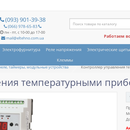
(093) 901-39-38
(066) 978-65-83
пн - пт, с 10-00 до 17-00
Работаем в
mail@eltehno.com.ua
Электрофурнитура
Реле напряжения
Электрические щит
Клеммы
реле, таймеры, модульные устройства
Контроллер управления 
ения температурными приб
П
М
До
А