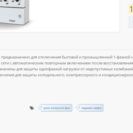
едназначено для отключения бытовой и промышленной 1-фазной нагр
я сети с автоматическим повторным включением после восстановления
азначены для защиты однофазной нагрузки от недопустимых колебан
ключения для защиты холодильного, компрессорного и кондиционерно
реле контроля фаз
падение напря