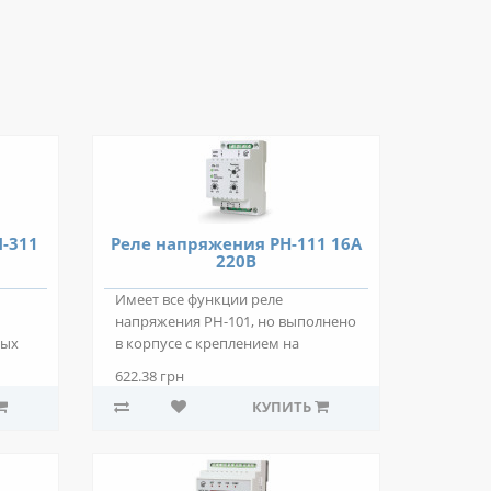
П-311
Реле напряжения РН-111 16А
220В
Имеет все функции реле
напряжения РН-101, но выполнено
вых
в корпусе с креплением на
стандартную DIN-р..
622.38 грн
КУПИТЬ