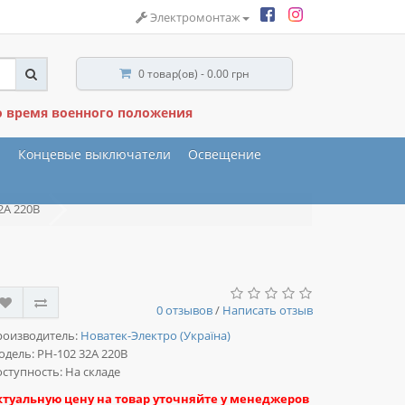
Электромонтаж
0 товар(ов) - 0.00 грн
о время военного положения
ы
Концевые выключатели
Освещение
2А 220В
0 отзывов
/
Написать отзыв
роизводитель:
Новатек-Электро (Україна)
одель:
РН-102 32А 220В
ступность: На складе
ктуальную цену на товар уточняйте у менеджеров