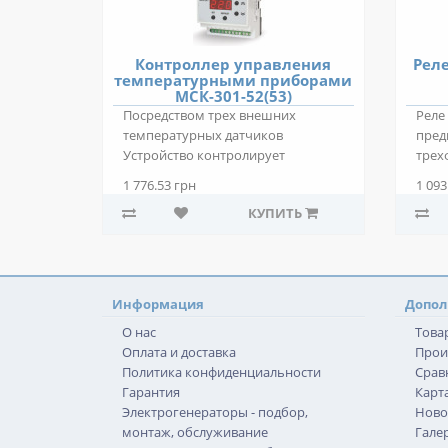
Контроллер управления
Реле
температурными приборами
МСК-301-52(53)
Посредством трех внешних
Реле
температурных датчиков
пред
Устройство контролирует
трех
температуру с точностью до 0..
осно
1 776.53 грн
1 093
КУПИТЬ
Информация
Допол
О нас
Това
Оплата и доставка
Прои
Политика конфиденциальности
Срав
Гарантия
Карта
Электрогенераторы - подбор,
Ново
монтаж, обслуживание
Гале