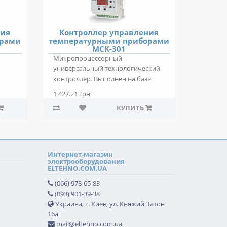
ния
Контроллер управления
орами
температурными приборами
МСК-301
Микропроцессорный
универсальный технологический
контроллер. Выполнен на базе
 р..
МСК-301. Описание: ..
1 427.21 грн
КУПИТЬ
Интернет-магазин
электрооборудования
ELTEHNO.COM.UA
(066) 978-65-83
(093) 901-39-38
Украина, г. Киев, ул. Княжий Затон
16а
mail@eltehno.com.ua