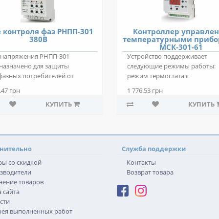
 контроля фаз РНПП-301
Контроллер управле
380В
температурными приб
МСК-301-61
 напряжения РНПП-301
Устройство поддерживает
назначено для защиты
следующие режимы работы:
фазных потребителей от
режим термостата с
вных видов аварии в..
подключенным нагревателем;
.47 грн
1 776.53 грн
КУПИТЬ
КУПИТЬ
нительно
Служба поддержки
ры со скидкой
Контакты
зводители
Возврат товара
нение товаров
 сайта
сти
рея выполненных работ