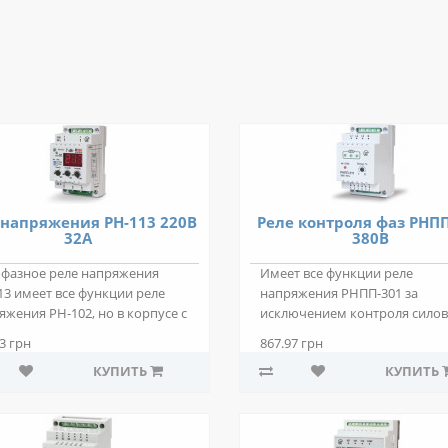
 напряжения РН-113 220В
Реле контроля фаз РНП
32А
380В
фазное реле напряжения
Имеет все функции реле
13 имеет все функции реле
напряжения РНПП-301 за
яжения РН-102, но в корпусе с
исключением контроля сило
ление..
контактов МП, выбора конт..
3 грн
867.97 грн
КУПИТЬ
КУПИТЬ