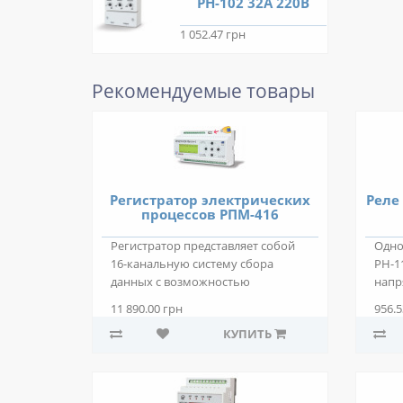
РН-102 32А 220В
1 052.47 грн
Рекомендуемые товары
Регистратор электрических
Реле
процессов РПМ-416
Регистратор представляет собой
Одно
16-канальную систему сбора
РН-1
данных с возможностью
напр
архивирования данных..
креп
11 890.00 грн
956.5
КУПИТЬ