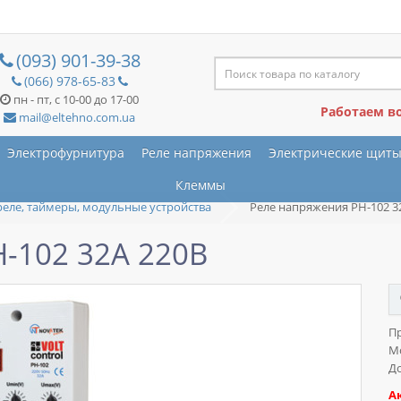
(093) 901-39-38
(066) 978-65-83
пн - пт, с 10-00 до 17-00
Работаем в
mail@eltehno.com.ua
Электрофурнитура
Реле напряжения
Электрические щит
Клеммы
реле, таймеры, модульные устройства
Реле напряжения РН-102 3
-102 32А 220В
П
М
До
А