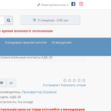
Электромонтаж
0 товар(ов) - 0.00 грн
о время военного положения
ы
Концевые выключатели
Освещение
спомогательные контакты КДБ-20
0 отзывов
/
Написать отзыв
роизводитель:
Промфактор (Україна)
одель:
КДБ-20
ступность: На складе
ктуальную цену на товар уточняйте у менеджеров