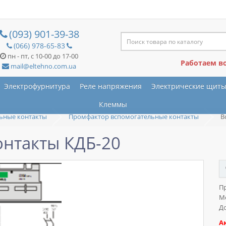
(093) 901-39-38
(066) 978-65-83
пн - пт, с 10-00 до 17-00
Работаем в
mail@eltehno.com.ua
Электрофурнитура
Реле напряжения
Электрические щит
Клеммы
ьные контакты
Промфактор вспомогательные контакты
В
нтакты КДБ-20
П
М
До
А