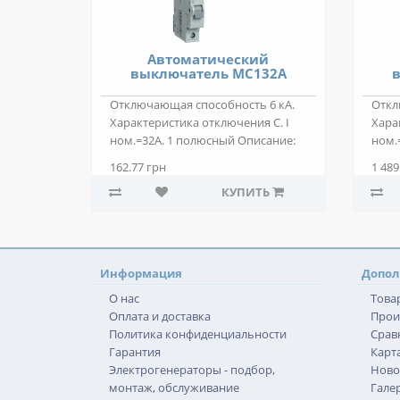
Автоматический
выключатель MС132A
в
Отключающая способность 6 кА.
Откл
Характеристика отключения C. I
Хара
ном.=32А. 1 полюсный Описание:
ном.
Автомати..
Авто.
162.77 грн
1 489
КУПИТЬ
Информация
Допол
О нас
Това
Оплата и доставка
Прои
Политика конфиденциальности
Срав
Гарантия
Карта
Электрогенераторы - подбор,
Ново
монтаж, обслуживание
Гале