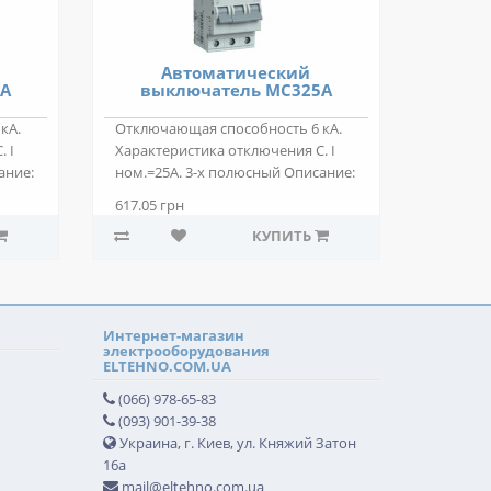
Автоматический
0A
выключатель MС325A
кА.
Отключающая способность 6 кА.
 I
Характеристика отключения С. I
ание:
ном.=25А. 3-х полюсный Описание:
Автома..
617.05 грн
КУПИТЬ
Интернет-магазин
электрооборудования
ELTEHNO.COM.UA
(066) 978-65-83
(093) 901-39-38
Украина, г. Киев, ул. Княжий Затон
16а
mail@eltehno.com.ua