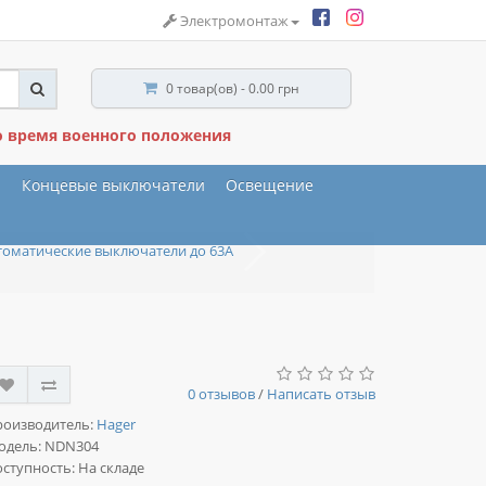
Электромонтаж
0 товар(ов) - 0.00 грн
о время военного положения
ы
Концевые выключатели
Освещение
томатические выключатели до 63А
0 отзывов
/
Написать отзыв
роизводитель:
Hager
одель:
NDN304
ступность: На складе