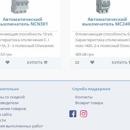
Автоматический
Автоматический
ыключатель NCN301
выключатель MС24
ючающая способность 10 кА.
Отключающая способность 6 
ктеристика отключения C. I
Характеристика отключения С.
=1А. 3 - х полюсный Описание:
ном.=40А. 2-х полюсный Опис
.
Автома..
.53 грн
405.08 грн
КУПИТЬ
КУПИТЬ
нительно
Служба поддержки
ры со скидкой
Контакты
зводители
Возврат товара
нение товаров
 сайта
сти
рея выполненных работ