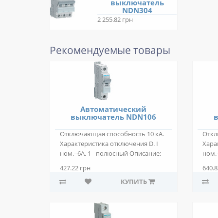
выключатель
NDN304
2 255.82 грн
Рекомендуемые товары
Автоматический
выключатель NDN106
в
Отключающая способность 10 кА.
Откл
Характеристика отключения D. I
Хара
ном.=6А. 1 - полюсный Описание:
ном.
Автома..
Описа
427.22 грн
640.8
КУПИТЬ