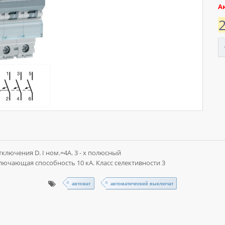
А
лючения D. I ном.=4А. 3 - х полюсный
ючающая способность 10 кА. Класс селективности 3
автомат
автоматический выключат