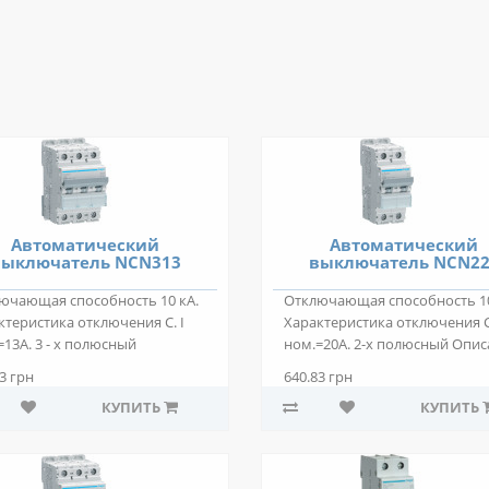
Автоматический
Автоматический
ыключатель NCN313
выключатель NCN2
ючающая способность 10 кА.
Отключающая способность 10
ктеристика отключения C. I
Характеристика отключения C.
=13А. 3 - х полюсный
ном.=20А. 2-х полюсный Опис
ние: Авт..
Автом..
3 грн
640.83 грн
КУПИТЬ
КУПИТЬ