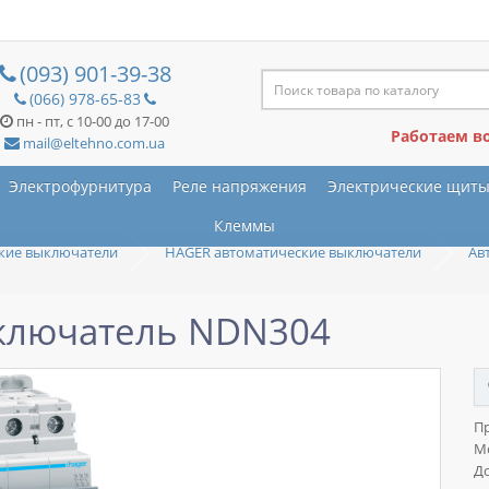
(093) 901-39-38
(066) 978-65-83
пн - пт, с 10-00 до 17-00
Работаем в
mail@eltehno.com.ua
Электрофурнитура
Реле напряжения
Электрические щит
Клеммы
кие выключатели
HAGER автоматические выключатели
Ав
ключатель NDN304
П
М
До