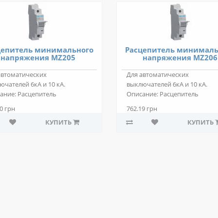
цепитель минимального
Расцепитель минималь
напряжения MZ205
напряжения MZ206
автоматических
Для автоматических
ючателей 6кА и 10 кА.
выключателей 6кА и 10 кА.
ание: Расцепитель
Описание: Расцепитель
мального напряжения к
минимального напряжения к
0 грн
762.19 грн
ат..
автомат..
КУПИТЬ
КУПИТЬ