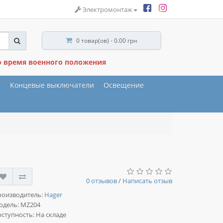
Электромонтаж
0 товар(ов) - 0.00 грн
о время военного положения
ы
Концевые выключатели
Освещение
0 отзывов
/
Написать отзыв
роизводитель:
Hager
одель:
MZ204
ступность: На складе