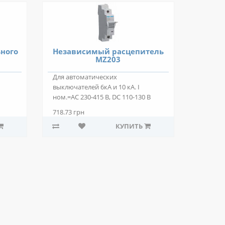
ного
Независимый расцепитель
MZ203
Для автоматических
выключателей 6кА и 10 кА. I
ном.=AC 230-415 В, DC 110-130 В
Описание: Независимый..
718.73 грн
КУПИТЬ