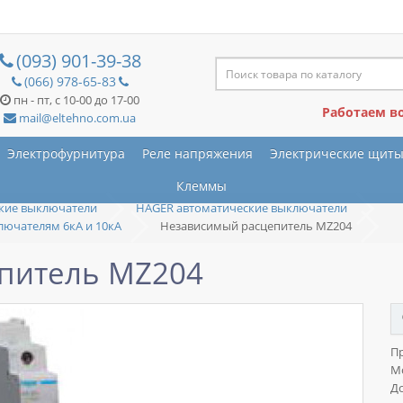
(093) 901-39-38
(066) 978-65-83
пн - пт, с 10-00 до 17-00
Работаем в
mail@eltehno.com.ua
Электрофурнитура
Реле напряжения
Электрические щит
Клеммы
кие выключатели
HAGER автоматические выключатели
лючателям 6кА и 10кА
Независимый расцепитель MZ204
питель MZ204
П
М
До