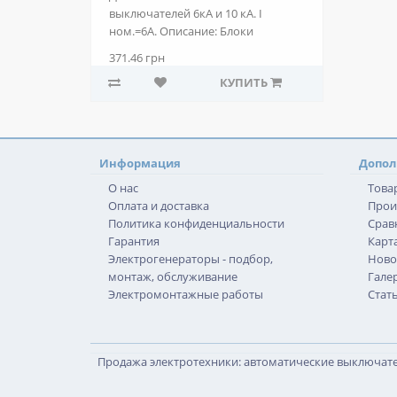
выключателей 6кА и 10 кА. I
ном.=6А. Описание: Блоки
вспомагательных контактов к ..
371.46 грн
КУПИТЬ
Информация
Допол
О нас
Това
Оплата и доставка
Прои
Политика конфиденциальности
Срав
Гарантия
Карта
Электрогенераторы - подбор,
Ново
монтаж, обслуживание
Гале
Электромонтажные работы
Стат
Продажа электротехники: автоматические выключател