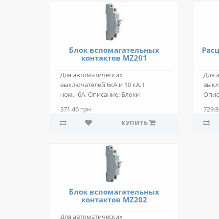
Блок вспомагательных
Рас
контактов MZ201
Для автоматических
Для 
выключателей 6кА и 10 кА. I
выкл
ном.=6А. Описание: Блоки
Опис
вспомагательных контактов к ..
мини
371.46 грн
729.8
автом
КУПИТЬ
Блок вспомагательных
контактов MZ202
Для автоматических